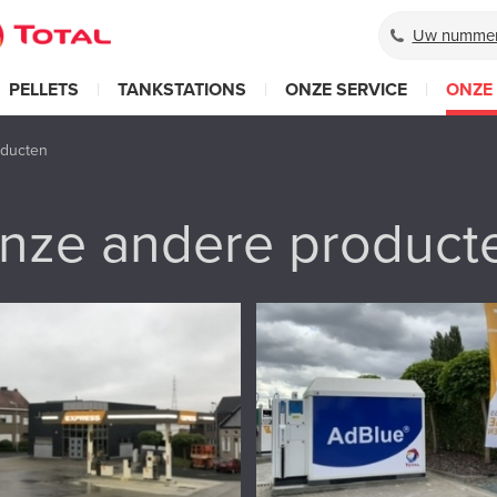
Uw nummer
PELLETS
|
TANKSTATIONS
|
ONZE SERVICE
|
ONZE
ducten
nze andere product
stations T-Express
Adbleu
iessche Bvba levert niet alleen
Leveren van Adbleu.
lie van Total van Brussel tot Gent en
 maar biedt ook
twee
ations
in
Denderleeuw
"T-Express"
ffligem "Total Hekelgem"
.