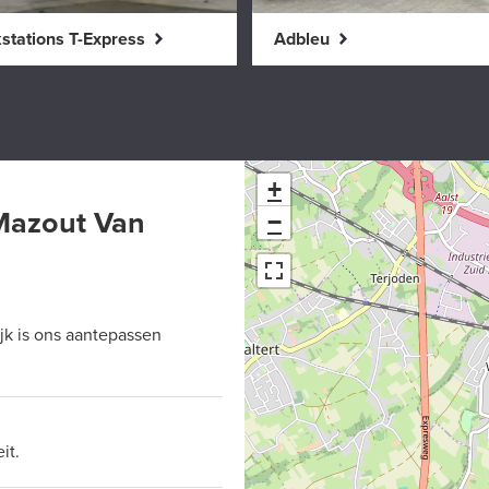
stations T-Express
Adbleu
+
Mazout Van
−
jk is ons aantepassen
it.