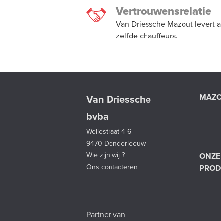
Vertrouwensrelatie
Van Driessche Mazout levert a
zelfde chauffeurs.
MAZ
Van Driessche
bvba
Wellestraat 4-6
9470 Denderleeuw
Wie zijn wij ?
ONZE
Ons contacteren
PROD
Partner van