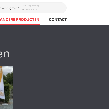
Mandaag - vrijdag
 weergeven
van 8u30 tot 17u
 ANDERE PRODUCTEN
|
CONTACT
en