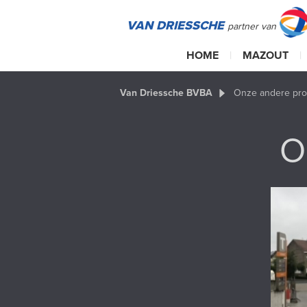
VAN DRIESSCHE
partner van
HOME
|
MAZOUT
|
Van Driessche BVBA
Onze andere pro
O
Tank
Van Dr
stooko
Ronse,
tankst
en in
A